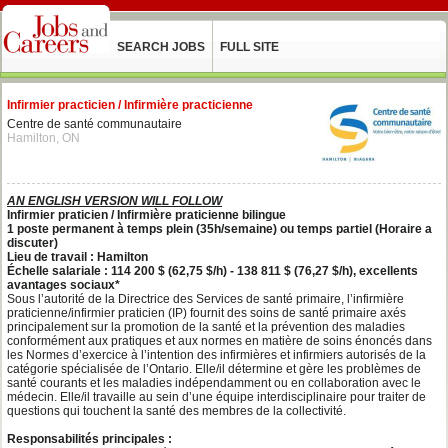
SEARCH JOBS
FULL SITE
Infirmier practicien / Infirmière practicienne
Centre de santé communautaire
Hamilton, ON
AN ENGLISH VERSION WILL FOLLOW
Infirmier praticien / Infirmière praticienne bilingue
1 poste permanent à temps plein (35h/semaine) ou temps partiel (Horaire a
discuter)
Lieu de travail : Hamilton
Échelle salariale : 114 200 $ (62,75 $/h) ‐ 138 811 $ (76,27 $/h), excellents
avantages sociaux*
Sous l’autorité de la Directrice des Services de santé primaire, l’infirmière
praticienne/infirmier praticien (IP) fournit des soins de santé primaire axés
principalement sur la promotion de la santé et la prévention des maladies
conformément aux pratiques et aux normes en matière de soins énoncés dans
les Normes d’exercice à l’intention des infirmières et infirmiers autorisés de la
catégorie spécialisée de l’Ontario. Elle/il détermine et gère les problèmes de
santé courants et les maladies indépendamment ou en collaboration avec le
médecin. Elle/il travaille au sein d’une équipe interdisciplinaire pour traiter de
questions qui touchent la santé des membres de la collectivité.
Responsabilités principales :