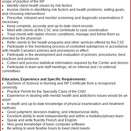
scope of practice of the NP
Identify client health issues by risk factors
Involve clients in identifying risk factors and health problems, setting goals,
and choosing interventions
Prescribe, interpret and monitor screening and diagnostic examinations if
necessary
Keep complete, accurate and up‐to‐date client records
Meet with clients at the CSC and contribute to case coordination
Treat clients with stable chronic conditions, manage and follow them as
directed by the physician
Refer clients to the health programs and other services offered by the CSC
Participate in the monitoring process of controlled substances in accordance
with Health Canada's policies and procedures in effect
Participate in the development and evaluation of policies, procedures, best
practices and protocols
Collect and process statistical information required by the Center and donors
Participate in team and staff meetings, sit on internal and / or external
committees
Education, Experience and Specific Requirements:
Bachelor of Science in Nursing and NP Certificate from a recognized
university
Practice Permit for the Specialty Class of the CNO
Experience in dealing with mental health and addictions issues would be an
asset
In‐depth and up‐to‐date knowledge of physical examination and treatment
methods
Good judgment, decision‐making, and interpersonal skills,
Excellent ability to work independently and within a multidisciplinary team
Speak and write fluently French and English
Very good knowledge of basic computer software
Be willing to work flexible hours to meet client needs