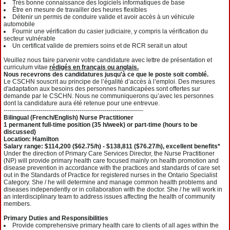
Très bonne connaissance des logiciels informatiques de base
Être en mesure de travailler des heures flexibles
Détenir un permis de conduire valide et avoir accès à un véhicule
automobile
Fournir une vérification du casier judiciaire, y compris la vérification du
secteur vulnérable
Un certificat valide de premiers soins et de RCR serait un atout
Veuillez nous faire parvenir votre candidature avec lettre de présentation et
curriculum vitae
rédigés en français ou anglais.
Nous recevrons des candidatures jusqu'à ce que le poste soit comblé.
Le CSCHN souscrit au principe de l’égalité d’accès à l’emploi. Des mesures
d'adaptation aux besoins des personnes handicapées sont offertes sur
demande par le CSCHN. Nous ne communiquerons qu’avec les personnes
dont la candidature aura été retenue pour une entrevue.
--------------------------------------------------------------------
Bilingual (French/English) Nurse Practitioner
1 permanent full‐time position (35 h/week) or part-time (hours to be
discussed)
Location: Hamilton
Salary range: $114,200 ($62.75/h) ‐ $138,811 ($76.27/h), excellent benefits*
Under the direction of Primary Care Services Director, the Nurse Practitioner
(NP) will provide primary health care focused mainly on health promotion and
disease prevention in accordance with the practices and standards of care set
out in the Standards of Practice for registered nurses in the Ontario Specialist
Category. She / he will determine and manage common health problems and
diseases independently or in collaboration with the doctor. She / he will work in
an interdisciplinary team to address issues affecting the health of community
members.
Primary Duties and Responsibilities
Provide comprehensive primary health care to clients of all ages within the