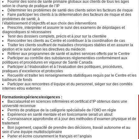
Fournir des soins de santé primaire globaux aux clients de tous les âges
selon le champ de pratique de l’IP
Déterminer les problèmes de santé des clients selon les facteurs de risque
Faire participer les clients à la détermination des facteurs de risque et des
problèmes de santé, à
l’établissement d’objectifs et aux choix des interventions
Prescrire, interpréter et assurer le suivi des examens de dépistages et
diagnostiques si nécessaires
Tenir des dossiers complets, précis et à jour sur la clientèle
Rencontrer les clients au Centre et contribuer à la coordination de cas
Traiter les clients souffrant de maladies chroniques stables et en assurer la
gestion et le suivi selon les directives du médecin
Référer aux programmes de santé et autres services offerts par le Centre
Participer au contrôle des substances réglementées conformément aux
politiques et procédures en vigueur de Santé Canada
Participer à l’élaboration et à l’évaluation des politiques, procédures,
pratiques d’excellence et protocoles
Recueillir et traiter les renseignements statistiques requis par le Centre et les
bailleurs de fonds
Participer aux rencontres d’équipe et du personnel, siéger sur des comités
internes et/ou externes
Formation/expérience/exigences :
Baccalauréat en sciences infirmières et certificat d’IP obtenus dans une
université reconnue
Permis de pratique de la catégorie spécialisée de l’OIIO en règle
Expérience en santé mentale et en toxicomanie serait un atout
Connaissance approfondie et à jour des méthodes d’examen physique et de
traitement
Bon jugement, capacité de prendre des décisions, travail autonome et au
sein d’une équipe multidisciplinaire
Parler et écrire couramment le français et l’anglais